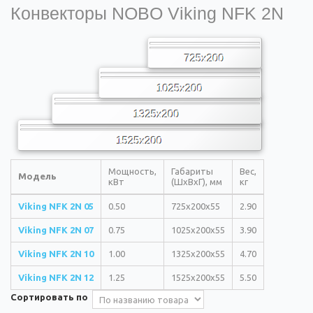
Конвекторы NOBO Viking NFK 2N
Мощность,
Габариты
Вес,
Модель
кВт
(ШхВхГ), мм
кг
Viking NFK 2N 05
0.50
725x200x55
2.90
Viking NFK 2N 07
0.75
1025x200x55
3.90
Viking NFK 2N 10
1.00
1325x200x55
4.70
Viking NFK 2N 12
1.25
1525x200x55
5.50
Сортировать по