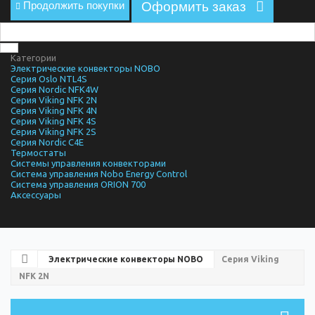
Продолжить покупки
Оформить заказ
Категории
Электрические конвекторы NOBO
Серия Oslo NTL4S
Серия Nordic NFK4W
Серия Viking NFK 2N
Серия Viking NFK 4N
Серия Viking NFK 4S
Серия Viking NFK 2S
Серия Nordic C4E
Термостаты
Системы управления конвекторами
Система управления Nobo Energy Control
Система управления ORION 700
Аксессуары
Электрические конвекторы NOBO
Серия Viking
NFK 2N