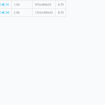
C4E 15
1.50
975х400х55
6.70
C4E 20
2.00
1325х400х55
8.70