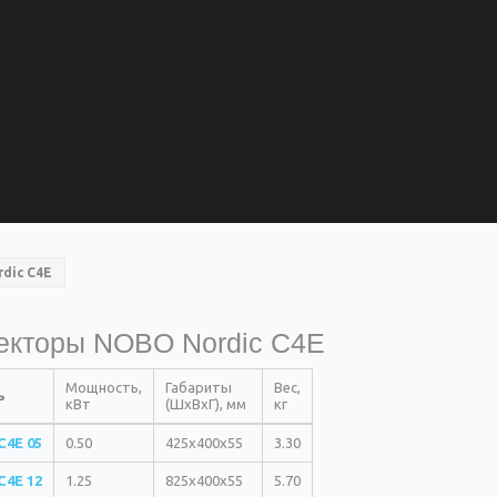
dic C4E
екторы NOBO Nordic C4E
Мощность,
Габариты
Вес,
ь
кВт
(ШхВхГ), мм
кг
C4E 05
0.50
425х400х55
3.30
C4E 12
1.25
825х400х55
5.70