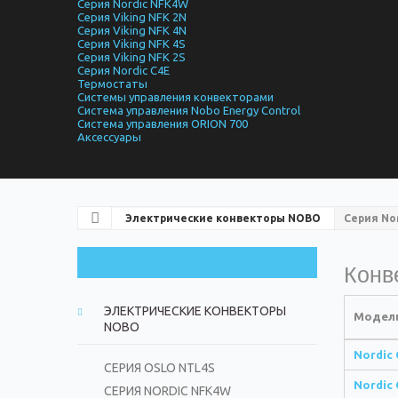
Серия Nordic NFK4W
Серия Viking NFK 2N
Серия Viking NFK 4N
Серия Viking NFK 4S
Серия Viking NFK 2S
Серия Nordic C4E
Термостаты
Системы управления конвекторами
Система управления Nobo Energy Control
Система управления ORION 700
Аксессуары
Электрические конвекторы NOBO
Серия Nor
Конв
ЭЛЕКТРИЧЕСКИЕ КОНВЕКТОРЫ
Модел
NOBO
Nordic 
СЕРИЯ OSLO NTL4S
Nordic 
СЕРИЯ NORDIC NFK4W