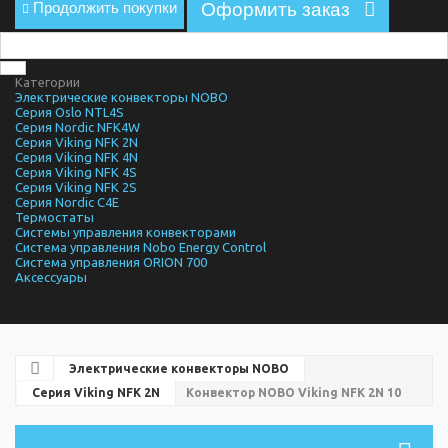
Продолжить покупки
Оформить заказ
Категории
Электрические конвекторы NOBO
Серия Oslo NTL4S
Серия Nordic NFK4W
Серия Viking NFK 2N
Серия Viking NFK 4N
Серия Viking NFK 4S
Серия Viking NFK 2S
Серия Nordic C4E
Термостаты
Системы управления конвекторами
Система управления Nobo Energy Control
Система управления ORION 700
Аксессуары
Электрические конвекторы NOBO
Серия Viking NFK 2N
Конвектор NOBO Viking NFK 2N 10