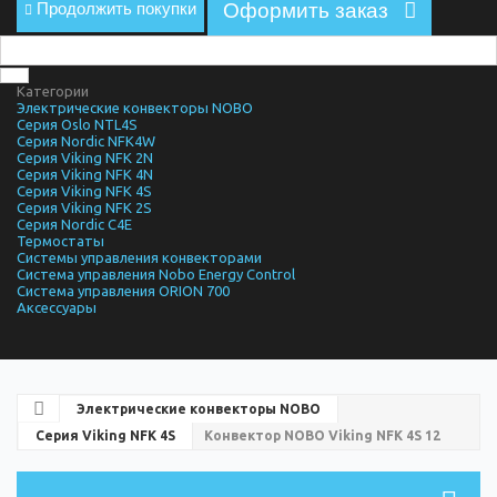
Продолжить покупки
Оформить заказ
Категории
Электрические конвекторы NOBO
Серия Oslo NTL4S
Серия Nordic NFK4W
Серия Viking NFK 2N
Серия Viking NFK 4N
Серия Viking NFK 4S
Серия Viking NFK 2S
Серия Nordic C4E
Термостаты
Системы управления конвекторами
Система управления Nobo Energy Control
Система управления ORION 700
Аксессуары
Электрические конвекторы NOBO
Серия Viking NFK 4S
Конвектор NOBO Viking NFK 4S 12