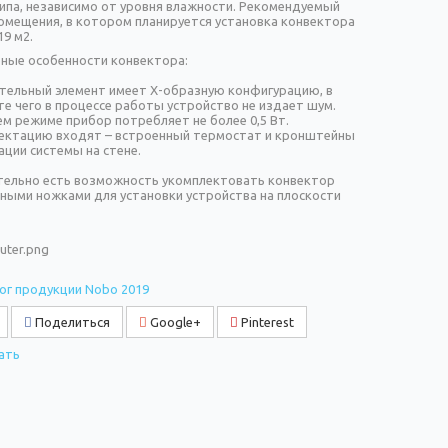
ипа, независимо от уровня влажности. Рекомендуемый
омещения, в котором планируется установка конвектора
19 м2.
ные особенности конвектора:
ательный элемент имеет Х-образную конфигурацию, в
те чего в процессе работы устройство не издает шум.
ем режиме прибор потребляет не более 0,5 Вт.
лектацию входят – встроенный термостат и кронштейны
ации системы на стене.
ельно есть возможность укомплектовать конвектор
ными ножками для установки устройства на плоскости
ог продукции Nobo 2019
Поделиться
Google+
Pinterest
ать