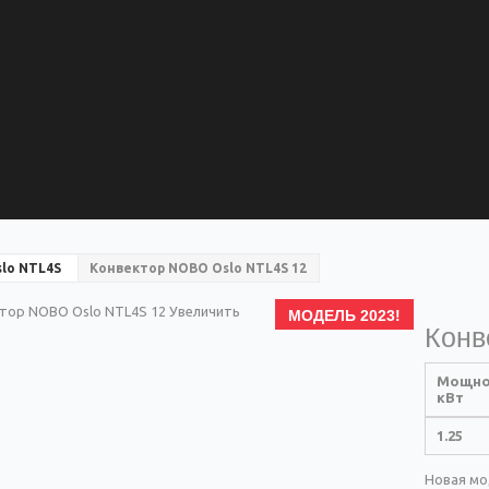
lo NTL4S
Конвектор NOBO Oslo NTL4S 12
Увеличить
МОДЕЛЬ 2023!
Конв
Мощно
кВт
1.25
Новая мо