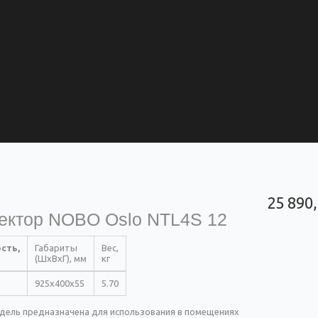
25 890
ектор NOBO Oslo NTL4S 12
сть,
Габариты
Вес,
(ШхВхГ), мм
кг
925x400x55
5.70
дель предназначена для использования в помещениях