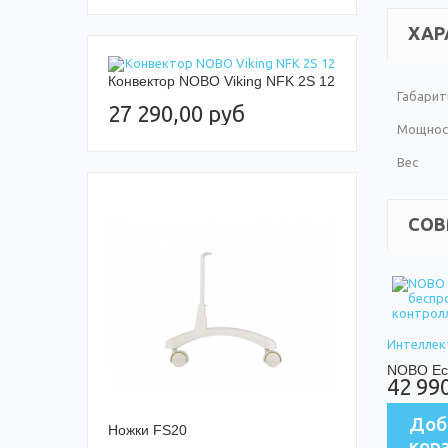
ХАР
Конвектор NOBO Viking NFK 2S 12
Габарит
27 290,00 руб
Мощнос
Вес
СОВ
Интеллект
NOBO Eco
42 99
Доб
Ножки FS20
кор