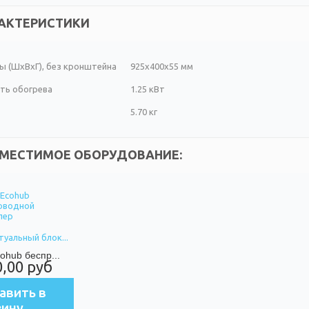
АКТЕРИСТИКИ
ы (ШxВxГ), без кронштейна
925x400x55 мм
ть обогрева
1.25 кВт
5.70 кг
МЕСТИМОЕ ОБОРУДОВАНИЕ:
уальный блок...
hub беспр...
0,00 руб
авить в
зину