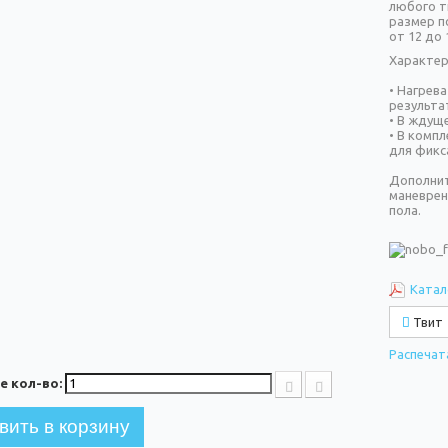
любого т
размер п
от 12 до 
Характер
• Нагрев
результа
• В ждущ
• В комп
для фикс
Дополнит
маневрен
пола.
Катал
Твит
Распечат
е кол-во:
вить в корзину